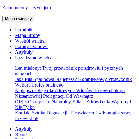
Przejdź
Apartamenty – wynajem
do
treści
Menu i widgety
Poradnik
Mapa Strony
Wystrój wnętrz
Porady Domowe
Artykuły
Urządzanie wnętrz
Len mielony: Twój przewodnik po zdrowiu i pysznych
naparach
Jaka Piła Spalinowa Najlepsza? Kompleksowy Przewodnik
Wyboru Profesjonalnego
Najlepsze Oleje dla Zdrowych Włosów: Przewodnik po
Niesamowitej Pielęgnacji Od Wewnątrz
Olej z Ostropestu: Naturalny Eliksir Zdrowia dla Wątroby i
Nie Tylko
Koniak: Sztuka Degustacji i Doświadczeń – Kompleksowy
Przewodnik
Artykuły
Biznes