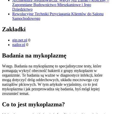
Architektura Średniowiecza: Więcej Niż Zamki i Kościoły –
Zapomniane Budownictwo Mieszkaniowe i Jego
Dziedzictwo
Rewolucyjne Techniki Przyciągania Klientów do Salonu
Samochodowego
Zakładki
gip.net.pl
0
nailor.pl
0
Badania na mykoplazmę
Wstęp. Badania na mykoplazmę to specjalistyczne testy, które
pomagają wykryć obecność bakterii z grupy mykoplazm w
organizmie. Te badania są ważne w diagnostyce infekcji, które
mogą dotyczyć dróg oddechowych, układu moczowego czy
narządów płciowych. W tym artykule wyjaśnimy, co to jest
mykoplazma i jak przeprowadza się badania, byś mógł lepiej
zrozumieć temat.
Co to jest mykoplazma?