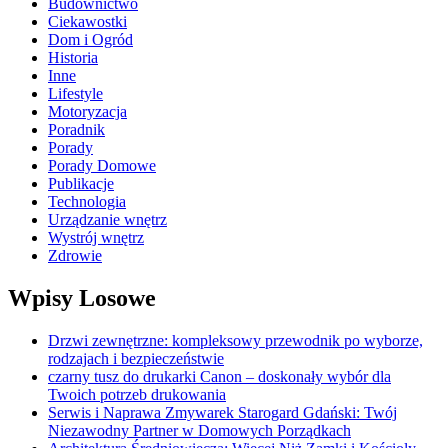
Budownictwo
Ciekawostki
Dom i Ogród
Historia
Inne
Lifestyle
Motoryzacja
Poradnik
Porady
Porady Domowe
Publikacje
Technologia
Urządzanie wnętrz
Wystrój wnętrz
Zdrowie
Wpisy Losowe
Drzwi zewnętrzne: kompleksowy przewodnik po wyborze,
rodzajach i bezpieczeństwie
czarny tusz do drukarki Canon – doskonały wybór dla
Twoich potrzeb drukowania
Serwis i Naprawa Zmywarek Starogard Gdański: Twój
Niezawodny Partner w Domowych Porządkach