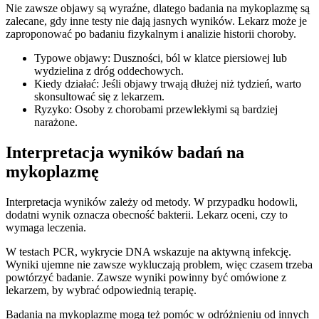
Nie zawsze objawy są wyraźne, dlatego badania na mykoplazmę są
zalecane, gdy inne testy nie dają jasnych wyników. Lekarz może je
zaproponować po badaniu fizykalnym i analizie historii choroby.
Typowe objawy: Duszności, ból w klatce piersiowej lub
wydzielina z dróg oddechowych.
Kiedy działać: Jeśli objawy trwają dłużej niż tydzień, warto
skonsultować się z lekarzem.
Ryzyko: Osoby z chorobami przewlekłymi są bardziej
narażone.
Interpretacja wyników badań na
mykoplazmę
Interpretacja wyników zależy od metody. W przypadku hodowli,
dodatni wynik oznacza obecność bakterii. Lekarz oceni, czy to
wymaga leczenia.
W testach PCR, wykrycie DNA wskazuje na aktywną infekcję.
Wyniki ujemne nie zawsze wykluczają problem, więc czasem trzeba
powtórzyć badanie. Zawsze wyniki powinny być omówione z
lekarzem, by wybrać odpowiednią terapię.
Badania na mykoplazmę mogą też pomóc w odróżnieniu od innych