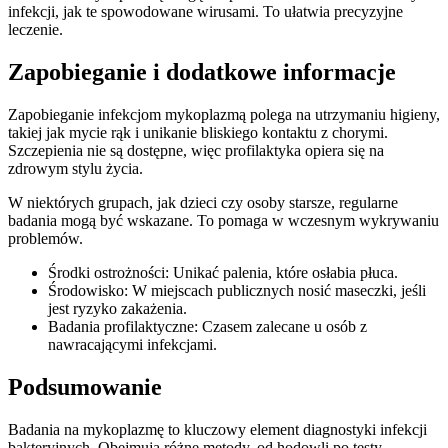
infekcji, jak te spowodowane wirusami. To ułatwia precyzyjne
leczenie.
Zapobieganie i dodatkowe informacje
Zapobieganie infekcjom mykoplazmą polega na utrzymaniu higieny,
takiej jak mycie rąk i unikanie bliskiego kontaktu z chorymi.
Szczepienia nie są dostępne, więc profilaktyka opiera się na
zdrowym stylu życia.
W niektórych grupach, jak dzieci czy osoby starsze, regularne
badania mogą być wskazane. To pomaga w wczesnym wykrywaniu
problemów.
Środki ostrożności: Unikać palenia, które osłabia płuca.
Środowisko: W miejscach publicznych nosić maseczki, jeśli
jest ryzyko zakażenia.
Badania profilaktyczne: Czasem zalecane u osób z
nawracającymi infekcjami.
Podsumowanie
Badania na mykoplazmę to kluczowy element diagnostyki infekcji
bakteryjnych. Obejmują różne metody, od hodowli po testy