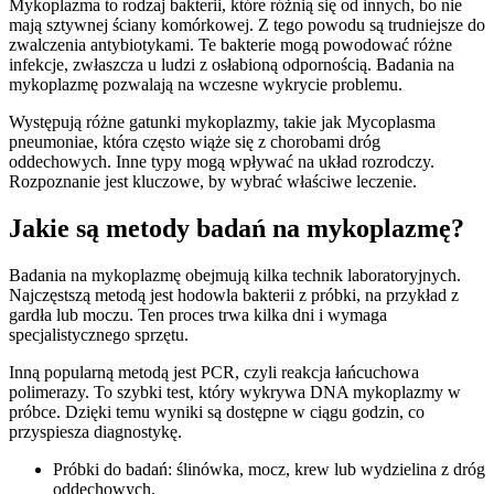
Mykoplazma to rodzaj bakterii, które różnią się od innych, bo nie
mają sztywnej ściany komórkowej. Z tego powodu są trudniejsze do
zwalczenia antybiotykami. Te bakterie mogą powodować różne
infekcje, zwłaszcza u ludzi z osłabioną odpornością. Badania na
mykoplazmę pozwalają na wczesne wykrycie problemu.
Występują różne gatunki mykoplazmy, takie jak Mycoplasma
pneumoniae, która często wiąże się z chorobami dróg
oddechowych. Inne typy mogą wpływać na układ rozrodczy.
Rozpoznanie jest kluczowe, by wybrać właściwe leczenie.
Jakie są metody badań na mykoplazmę?
Badania na mykoplazmę obejmują kilka technik laboratoryjnych.
Najczęstszą metodą jest hodowla bakterii z próbki, na przykład z
gardła lub moczu. Ten proces trwa kilka dni i wymaga
specjalistycznego sprzętu.
Inną popularną metodą jest PCR, czyli reakcja łańcuchowa
polimerazy. To szybki test, który wykrywa DNA mykoplazmy w
próbce. Dzięki temu wyniki są dostępne w ciągu godzin, co
przyspiesza diagnostykę.
Próbki do badań: ślinówka, mocz, krew lub wydzielina z dróg
oddechowych.