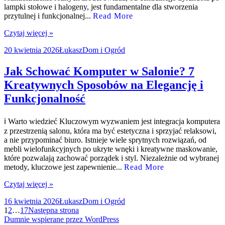
lampki stołowe i halogeny, jest fundamentalne dla stworzenia
przytulnej i funkcjonalnej...
Read More
Czytaj więcej »
Data
Autor
Kategorie
20 kwietnia 2026
Łukasz
Dom i Ogród
publikacji
Jak Schować Komputer w Salonie? 7
Kreatywnych Sposobów na Elegancję i
Funkcjonalność
ℹ️ Warto wiedzieć Kluczowym wyzwaniem jest integracja komputera
z przestrzenią salonu, która ma być estetyczna i sprzyjać relaksowi,
a nie przypominać biuro. Istnieje wiele sprytnych rozwiązań, od
mebli wielofunkcyjnych po ukryte wnęki i kreatywne maskowanie,
które pozwalają zachować porządek i styl. Niezależnie od wybranej
metody, kluczowe jest zapewnienie...
Read More
Czytaj więcej »
Data
Autor
Kategorie
16 kwietnia 2026
Łukasz
Dom i Ogród
publikacji
Stronicowanie
Strona
Strona
Strona
1
2
…
17
Następna strona
Dumnie wspierane przez WordPress