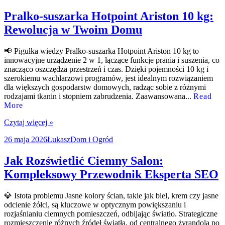
publikacji
Pralko-suszarka Hotpoint Ariston 10 kg:
Rewolucja w Twoim Domu
📢 Pigułka wiedzy Pralko-suszarka Hotpoint Ariston 10 kg to
innowacyjne urządzenie 2 w 1, łączące funkcje prania i suszenia, co
znacząco oszczędza przestrzeń i czas. Dzięki pojemności 10 kg i
szerokiemu wachlarzowi programów, jest idealnym rozwiązaniem
dla większych gospodarstw domowych, radząc sobie z różnymi
rodzajami tkanin i stopniem zabrudzenia. Zaawansowana...
Read
More
Czytaj więcej »
Data
Autor
Kategorie
26 maja 2026
Łukasz
Dom i Ogród
publikacji
Jak Rozświetlić Ciemny Salon:
Kompleksowy Przewodnik Eksperta SEO
💎 Istota problemu Jasne kolory ścian, takie jak biel, krem czy jasne
odcienie żółci, są kluczowe w optycznym powiększaniu i
rozjaśnianiu ciemnych pomieszczeń, odbijając światło. Strategiczne
rozmieszczenie różnych źródeł światła, od centralnego żyrandola po