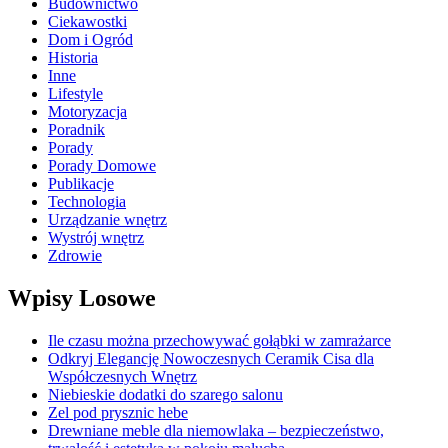
Budownictwo
Ciekawostki
Dom i Ogród
Historia
Inne
Lifestyle
Motoryzacja
Poradnik
Porady
Porady Domowe
Publikacje
Technologia
Urządzanie wnętrz
Wystrój wnętrz
Zdrowie
Wpisy Losowe
Ile czasu można przechowywać gołąbki w zamrażarce
Odkryj Elegancję Nowoczesnych Ceramik Cisa dla
Współczesnych Wnętrz
Niebieskie dodatki do szarego salonu
Zel pod prysznic hebe
Drewniane meble dla niemowlaka – bezpieczeństwo,