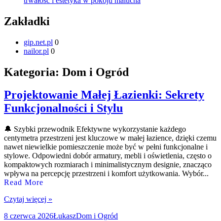
trwałość i estetyka w pokoju malucha
Zakładki
gip.net.pl
0
nailor.pl
0
Kategoria:
Dom i Ogród
Projektowanie Małej Łazienki: Sekrety
Funkcjonalności i Stylu
🔔 Szybki przewodnik Efektywne wykorzystanie każdego
centymetra przestrzeni jest kluczowe w małej łazience, dzięki czemu
nawet niewielkie pomieszczenie może być w pełni funkcjonalne i
stylowe. Odpowiedni dobór armatury, mebli i oświetlenia, często o
kompaktowych rozmiarach i minimalistycznym designie, znacząco
wpływa na percepcję przestrzeni i komfort użytkowania. Wybór...
Read More
Czytaj więcej »
Data
Autor
Kategorie
8 czerwca 2026
Łukasz
Dom i Ogród