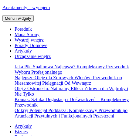
Przejdź
Apartamenty – wynajem
do
treści
Menu i widgety
Poradnik
Mapa Strony
Wystrój wnętrz
Porady Domowe
Artykuły
Urządzanie wnętrz
Jaka Piła Spalinowa Najlepsza? Kompleksowy Przewodnik
Wyboru Profesjonalnego
Najlepsze Oleje dla Zdrowych Włosów: Przewodnik po
Niesamowitej Pielęgnacji Od Wewnątrz
Olej z Ostropestu: Naturalny Eliksir Zdrowia dla Wątroby i
Nie Tylko
Koniak: Sztuka Degustacji i Doświadczeń – Kompleksowy
Przewodnik
Odkryj Potencjał Poddasza: Kompleksowy Przewodnik po
Aranżacji Przytulnych i Funkcjonalnych Przestrzeni
Artykuły
Biznes