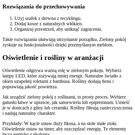
Rozwiązania do przechowywania
Użyj szafek z drewna z recyklingu.
Dodaj kosze z naturalnych włókien.
Organizuj przestrzeń, aby uniknąć zagracenia.
Takie rozwiązania ułatwiają utrzymanie porządku. Zielony pokój
zyskuje na funkcjonalności dzięki przemyślanym meblom.
Oświetlenie i rośliny w aranżacji
Oświetlenie odgrywa ważną rolę w zielonym pokoju. Wybierz
lampy LED, które zużywają mniej energii. Naturalne światło z
okien uzupełnij roletami z bambusa. Rośliny dodają tlenu i
poprawiają jakość powietrza.
Jak urządzić zielony pokój z roślinami, to prosty proces. Wybierz
gatunki łatwe w uprawie, jak sansewieria lub epipremnum. Umieść
je w donicach z gliny lub ceramiki. Rośliny filtrują zanieczyszczenia
i nadają naturalny charakter.
Przykłady: W kącie ustaw duży fikusa, a na stole małe zioła.
Oświetlenie ustaw na timer, aby oszczędzać energię. Te elementy
łączą estetykę z ekologią.