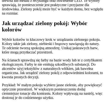
drewna lub metalu z recyklingu oraz oświetlenie LED. Te wybory
sprawiają, że pomieszczenie jest praktyczne i przyjazne dla
środowiska. Zielony pokój może być w każdym domu, bez względu
na rozmiar.
Jak urządzać zielony pokój: Wybór
kolorów
Wybór kolorów to kluczowy krok w urządzaniu zielonego pokoju.
Kolory takie jak zielony, niebieski i brązowy nawiązują do natury.
Te odcienie tworzą spokojną atmosferę. Unikaj jaskrawych barw,
które mogą przytłaczać przestrzeń.
Na ścianach sprawdzą się farby na bazie wody lub te z certyfikatem
ekologicznym. Farby te nie emitują szkodliwych substancji. Do
akcentów użyj tekstyliów z naturalnych włókien, jak bawełna
organiczna. Jak urządzić zielony pokój z odpowiednimi kolorami, to
kwestia prostych decyzji.
Przykład: W małym pokoju wybierz jasne zielenie, aby powiększyć
optycznie przestrzeń. W większym pomieszczeniu dodaj
ciemniejsze tonacje dla kontrastu. Kolory wpływają na nastrój, więc
dostosuj je do codziennego użytku.