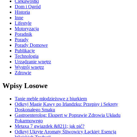
Ciekawostki
Dom i Ogród
Historia
Inne
Lifestyle
Motoryzacja
Poradnik
Porady
Porady Domowe
Publikacje
Technologia
Urządzanie wnętrz
Wystrój wnętrz
Zdrowie
Wpisy Losowe
Tanie meble młodzieżowe z biurkiem
Odkryj Magię Kawy po Irlandzku: Przepisy i Sekrety
Doskonałego Smaku
Gastroenterolog: Ekspert w Poprawie Zdrowia Układu
Pokarmowego
Metaxa 7 gwiazdek &8211; jak pić?
Odkryj Ukryte Aromaty Śliwowicy Łąckiej: Esencja