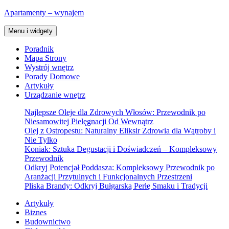
Przejdź
Apartamenty – wynajem
do
treści
Menu i widgety
Poradnik
Mapa Strony
Wystrój wnętrz
Porady Domowe
Artykuły
Urządzanie wnętrz
Najlepsze Oleje dla Zdrowych Włosów: Przewodnik po
Niesamowitej Pielęgnacji Od Wewnątrz
Olej z Ostropestu: Naturalny Eliksir Zdrowia dla Wątroby i
Nie Tylko
Koniak: Sztuka Degustacji i Doświadczeń – Kompleksowy
Przewodnik
Odkryj Potencjał Poddasza: Kompleksowy Przewodnik po
Aranżacji Przytulnych i Funkcjonalnych Przestrzeni
Pliska Brandy: Odkryj Bułgarską Perłę Smaku i Tradycji
Artykuły
Biznes
Budownictwo