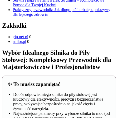
Serwis i naprawa zmywarek Strumień – Kompleksowa
Pomoc dla Twojej Kuchni
Praktyczny przewodnik: Jak długo pić herbatę z pokrzywy
dla lepszego zdrowia
Zakładki
gip.net.pl
0
nailor.pl
0
Wybór Idealnego Silnika do Piły
Stołowej: Kompleksowy Przewodnik dla
Majsterkowiczów i Profesjonalistów
✨ To musisz zapamiętać
Dobór odpowiedniego silnika do piły stołowej jest
kluczowy dla efektywności, precyzji i bezpieczeństwa
pracy, wpływając bezpośrednio na jakość cięcia i
żywotność narzędzia.
Najważniejsze parametry przy wyborze silnika to moc (od