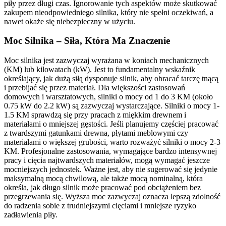
piły przez długi czas. Ignorowanie tych aspektów może skutkować
zakupem nieodpowiedniego silnika, który nie spełni oczekiwań, a
nawet okaże się niebezpieczny w użyciu.
Moc Silnika – Siła, Która Ma Znaczenie
Moc silnika jest zazwyczaj wyrażana w koniach mechanicznych
(KM) lub kilowatach (kW). Jest to fundamentalny wskaźnik
określający, jak dużą siłą dysponuje silnik, aby obracać tarczę tnącą
i przebijać się przez materiał. Dla większości zastosowań
domowych i warsztatowych, silniki o mocy od 1 do 3 KM (około
0.75 kW do 2.2 kW) są zazwyczaj wystarczające. Silniki o mocy 1-
1.5 KM sprawdzą się przy pracach z miękkim drewnem i
materiałami o mniejszej gęstości. Jeśli planujemy częściej pracować
z twardszymi gatunkami drewna, płytami meblowymi czy
materiałami o większej grubości, warto rozważyć silniki o mocy 2-3
KM. Profesjonalne zastosowania, wymagające bardzo intensywnej
pracy i cięcia najtwardszych materiałów, mogą wymagać jeszcze
mocniejszych jednostek. Ważne jest, aby nie sugerować się jedynie
maksymalną mocą chwilową, ale także mocą nominalną, która
określa, jak długo silnik może pracować pod obciążeniem bez
przegrzewania się. Wyższa moc zazwyczaj oznacza lepszą zdolność
do radzenia sobie z trudniejszymi cięciami i mniejsze ryzyko
zadławienia piły.