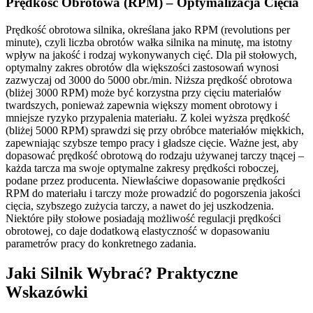
Prędkość Obrotowa (RPM) – Optymalizacja Cięcia
Prędkość obrotowa silnika, określana jako RPM (revolutions per
minute), czyli liczba obrotów wałka silnika na minutę, ma istotny
wpływ na jakość i rodzaj wykonywanych cięć. Dla pił stołowych,
optymalny zakres obrotów dla większości zastosowań wynosi
zazwyczaj od 3000 do 5000 obr./min. Niższa prędkość obrotowa
(bliżej 3000 RPM) może być korzystna przy cięciu materiałów
twardszych, ponieważ zapewnia większy moment obrotowy i
mniejsze ryzyko przypalenia materiału. Z kolei wyższa prędkość
(bliżej 5000 RPM) sprawdzi się przy obróbce materiałów miękkich,
zapewniając szybsze tempo pracy i gładsze cięcie. Ważne jest, aby
dopasować prędkość obrotową do rodzaju używanej tarczy tnącej –
każda tarcza ma swoje optymalne zakresy prędkości roboczej,
podane przez producenta. Niewłaściwe dopasowanie prędkości
RPM do materiału i tarczy może prowadzić do pogorszenia jakości
cięcia, szybszego zużycia tarczy, a nawet do jej uszkodzenia.
Niektóre piły stołowe posiadają możliwość regulacji prędkości
obrotowej, co daje dodatkową elastyczność w dopasowaniu
parametrów pracy do konkretnego zadania.
Jaki Silnik Wybrać? Praktyczne
Wskazówki