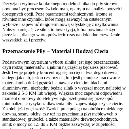
Decyzja o wyborze konkretnego modelu silnika do piły stołowej
powinna być procesem świadomym, opartym na analizie potrzeb i
dostępnych opcji. Poza parametrami technicznymi, istotne są
również inne czynniki, które mogą zaważyć na ostatecznym
wyborze i zapewnić długoterminową satysfakcję z użytkowania.
Należy pamiętać, że silnik to inwestycja, która powinna służyć
przez lata, dlatego warto poświęcić czas na dokładne rozważenie
wszystkich za i przeciw.
Przeznaczenie Piły – Materiał i Rodzaj Cięcia
Podstawowym kryterium wyboru silnika jest jego przeznaczenie,
czyli rodzaj materiałów, z jakimi najczęściej będziesz pracować.
Jeśli Twoje projekty koncentrują się na cięciu twardego drewna,
takiego jak dąb, jesion czy orzech, lub jeśli planujesz pracować z
materiałami o dużej gęstości, a nawet z cienkimi blachami
aluminiowymi, niezbędny będzie silnik o wyższej mocy, najlepiej w
zakresie 2.5-3 KM lub więcej. Większa moc zapewni odpowiedni
moment obrotowy do efektywnego przebijania się przez opór,
minimalizując ryzyko zadławienia piły i zapewniając czyste cięcie.
Z kolei, jeśli większość Twoich prac polega na obróbce miękkiego
drewna, sosny, olchy, czy też na przecinaniu płyt meblowych o
standardowej grubości, a także materiałów drewnopochodnych,
silnik o mocy od 1.5 do 2 KM będzie zazwyczaj w zupełności