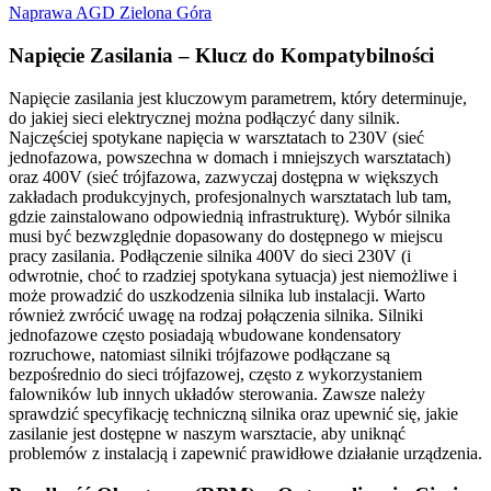
Naprawa AGD Zielona Góra
Napięcie Zasilania – Klucz do Kompatybilności
Napięcie zasilania jest kluczowym parametrem, który determinuje,
do jakiej sieci elektrycznej można podłączyć dany silnik.
Najczęściej spotykane napięcia w warsztatach to 230V (sieć
jednofazowa, powszechna w domach i mniejszych warsztatach)
oraz 400V (sieć trójfazowa, zazwyczaj dostępna w większych
zakładach produkcyjnych, profesjonalnych warsztatach lub tam,
gdzie zainstalowano odpowiednią infrastrukturę). Wybór silnika
musi być bezwzględnie dopasowany do dostępnego w miejscu
pracy zasilania. Podłączenie silnika 400V do sieci 230V (i
odwrotnie, choć to rzadziej spotykana sytuacja) jest niemożliwe i
może prowadzić do uszkodzenia silnika lub instalacji. Warto
również zwrócić uwagę na rodzaj połączenia silnika. Silniki
jednofazowe często posiadają wbudowane kondensatory
rozruchowe, natomiast silniki trójfazowe podłączane są
bezpośrednio do sieci trójfazowej, często z wykorzystaniem
falowników lub innych układów sterowania. Zawsze należy
sprawdzić specyfikację techniczną silnika oraz upewnić się, jakie
zasilanie jest dostępne w naszym warsztacie, aby uniknąć
problemów z instalacją i zapewnić prawidłowe działanie urządzenia.