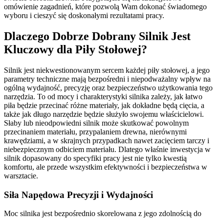
omówienie zagadnień, które pozwolą Wam dokonać świadomego
wyboru i cieszyć się doskonałymi rezultatami pracy.
Dlaczego Dobrze Dobrany Silnik Jest
Kluczowy dla Piły Stołowej?
Silnik jest niekwestionowanym sercem każdej piły stołowej, a jego
parametry techniczne mają bezpośredni i niepodważalny wpływ na
ogólną wydajność, precyzję oraz bezpieczeństwo użytkowania tego
narzędzia. To od mocy i charakterystyki silnika zależy, jak łatwo
piła będzie przecinać różne materiały, jak dokładne będą cięcia, a
także jak długo narzędzie będzie służyło swojemu właścicielowi.
Słaby lub nieodpowiedni silnik może skutkować powolnym
przecinaniem materiału, przypalaniem drewna, nierównymi
krawędziami, a w skrajnych przypadkach nawet zacięciem tarczy i
niebezpiecznym odbiciem materiału. Dlatego właśnie inwestycja w
silnik dopasowany do specyfiki pracy jest nie tylko kwestią
komfortu, ale przede wszystkim efektywności i bezpieczeństwa w
warsztacie.
Siła Napędowa Precyzji i Wydajności
Moc silnika jest bezpośrednio skorelowana z jego zdolnością do