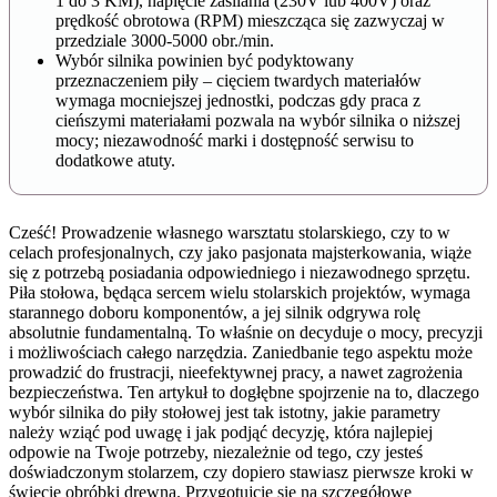
1 do 3 KM), napięcie zasilania (230V lub 400V) oraz
prędkość obrotowa (RPM) mieszcząca się zazwyczaj w
przedziale 3000-5000 obr./min.
Wybór silnika powinien być podyktowany
przeznaczeniem piły – cięciem twardych materiałów
wymaga mocniejszej jednostki, podczas gdy praca z
cieńszymi materiałami pozwala na wybór silnika o niższej
mocy; niezawodność marki i dostępność serwisu to
dodatkowe atuty.
Cześć! Prowadzenie własnego warsztatu stolarskiego, czy to w
celach profesjonalnych, czy jako pasjonata majsterkowania, wiąże
się z potrzebą posiadania odpowiedniego i niezawodnego sprzętu.
Piła stołowa, będąca sercem wielu stolarskich projektów, wymaga
starannego doboru komponentów, a jej silnik odgrywa rolę
absolutnie fundamentalną. To właśnie on decyduje o mocy, precyzji
i możliwościach całego narzędzia. Zaniedbanie tego aspektu może
prowadzić do frustracji, nieefektywnej pracy, a nawet zagrożenia
bezpieczeństwa. Ten artykuł to dogłębne spojrzenie na to, dlaczego
wybór silnika do piły stołowej jest tak istotny, jakie parametry
należy wziąć pod uwagę i jak podjąć decyzję, która najlepiej
odpowie na Twoje potrzeby, niezależnie od tego, czy jesteś
doświadczonym stolarzem, czy dopiero stawiasz pierwsze kroki w
świecie obróbki drewna. Przygotujcie się na szczegółowe