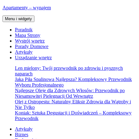
Przejdź
Apartamenty – wynajem
do
treści
Menu i widgety
Poradnik
Mapa Strony
Wystrój wnętrz
Porady Domowe
Artykuły
Urządzanie wnętrz
Len mielony: Twój przewodnik po zdrowiu i pysznych
naparach
Jaka Piła Spalinowa Najlepsza? Kompleksowy Przewodnik
Wyboru Profesjonalnego
Najlepsze Oleje dla Zdrowych Włosów: Przewodnik po
Niesamowitej Pielęgnacji Od Wewnątrz
Olej z Ostropestu: Naturalny Eliksir Zdrowia dla Wątroby i
Nie Tylko
Koniak: Sztuka Degustacji i Doświadczeń – Kompleksowy
Przewodnik
Artykuły
Biznes