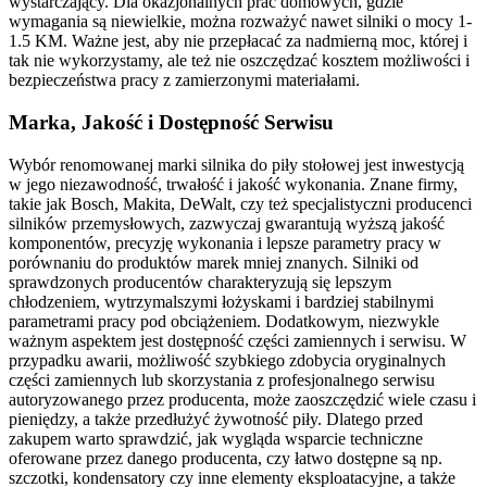
wystarczający. Dla okazjonalnych prac domowych, gdzie
wymagania są niewielkie, można rozważyć nawet silniki o mocy 1-
1.5 KM. Ważne jest, aby nie przepłacać za nadmierną moc, której i
tak nie wykorzystamy, ale też nie oszczędzać kosztem możliwości i
bezpieczeństwa pracy z zamierzonymi materiałami.
Marka, Jakość i Dostępność Serwisu
Wybór renomowanej marki silnika do piły stołowej jest inwestycją
w jego niezawodność, trwałość i jakość wykonania. Znane firmy,
takie jak Bosch, Makita, DeWalt, czy też specjalistyczni producenci
silników przemysłowych, zazwyczaj gwarantują wyższą jakość
komponentów, precyzję wykonania i lepsze parametry pracy w
porównaniu do produktów marek mniej znanych. Silniki od
sprawdzonych producentów charakteryzują się lepszym
chłodzeniem, wytrzymalszymi łożyskami i bardziej stabilnymi
parametrami pracy pod obciążeniem. Dodatkowym, niezwykle
ważnym aspektem jest dostępność części zamiennych i serwisu. W
przypadku awarii, możliwość szybkiego zdobycia oryginalnych
części zamiennych lub skorzystania z profesjonalnego serwisu
autoryzowanego przez producenta, może zaoszczędzić wiele czasu i
pieniędzy, a także przedłużyć żywotność piły. Dlatego przed
zakupem warto sprawdzić, jak wygląda wsparcie techniczne
oferowane przez danego producenta, czy łatwo dostępne są np.
szczotki, kondensatory czy inne elementy eksploatacyjne, a także