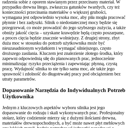
radzenia sobie z oporem stawianym przez przecinany materiał. W
przypadku drewna litego, zwłaszcza gatunków twardych, czy też
konieczności przecinania materiałów o większej grubości,
wymagana jest odpowiednio wysoka moc, aby piła mogła pracować
płynnie i bez zadyszki. Silnik o niedostatecznej mocy będzie się
przegrzewał, co może prowadzić do jego szybszego zużycia, a także
obniży jakość cięcia – uzyskane krawędzie będą często poszarpane,
a proces cięcia będzie znacznie wolniejszy. Z drugiej strony, zbyt
duża moc w stosunku do potrzeb użytkownika może być
nieuzasadnionym wydatkiem i wymagać silniejszego, często
droższego zasilania. Kluczem jest znalezienie złotego środka, który
zapewni odpowiednią siłę do planowanych prac, jednocześnie
minimalizując ryzyko przeciążenia i zapewniając płynną, czystą
pracę. Wydajność silnika to nie tylko sama moc, ale także jego
sprawność i zdolność do długotrwałej pracy pod obciążeniem bez
utraty parametrów.
Dopasowanie Narzędzia do Indywidualnych Potrzeb
Użytkownika
Jednym z kluczowych aspektów wyboru silnika jest jego
dopasowanie do rodzaju i skali wykonywanych prac. Profesjonalny
stolarz, który codziennie mierzy się z dużymi ilościami drewna,
materiałów drewnopochodnych, a być może nawet płyt meblowych