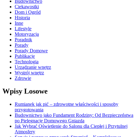
Budownictwo
Ciekawostki
Dom i Ogród
Historia
Inne
Lifestyle
Motoryzacja
Poradnik
Porady
Porady Domowe
Publikacje
Technologia
Urządzanie wnętrz
Wystrój wnętrz
Zdrowie
Wpisy Losowe
Rumianek jak pić – zdrowotne właściwości i sposoby
przygotowania
Budownictwo jako Fundament Rodziny: Od Bezpieczeństwa
po Pielęgnację Domowego Gniazda
Jak Wybrać Oświetlenie do Salonu dla Ciepłej i Przytulnej
Atmosfery