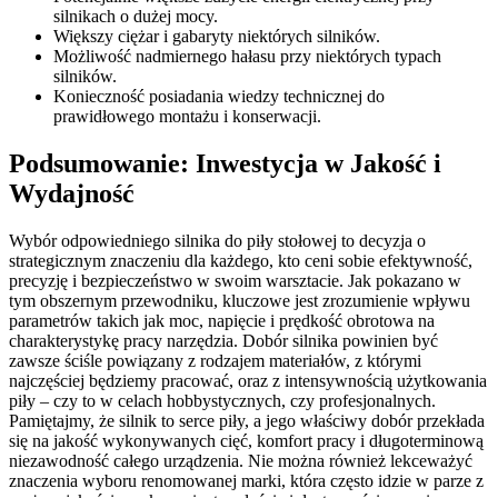
silnikach o dużej mocy.
Większy ciężar i gabaryty niektórych silników.
Możliwość nadmiernego hałasu przy niektórych typach
silników.
Konieczność posiadania wiedzy technicznej do
prawidłowego montażu i konserwacji.
Podsumowanie: Inwestycja w Jakość i
Wydajność
Wybór odpowiedniego silnika do piły stołowej to decyzja o
strategicznym znaczeniu dla każdego, kto ceni sobie efektywność,
precyzję i bezpieczeństwo w swoim warsztacie. Jak pokazano w
tym obszernym przewodniku, kluczowe jest zrozumienie wpływu
parametrów takich jak moc, napięcie i prędkość obrotowa na
charakterystykę pracy narzędzia. Dobór silnika powinien być
zawsze ściśle powiązany z rodzajem materiałów, z którymi
najczęściej będziemy pracować, oraz z intensywnością użytkowania
piły – czy to w celach hobbystycznych, czy profesjonalnych.
Pamiętajmy, że silnik to serce piły, a jego właściwy dobór przekłada
się na jakość wykonywanych cięć, komfort pracy i długoterminową
niezawodność całego urządzenia. Nie można również lekceważyć
znaczenia wyboru renomowanej marki, która często idzie w parze z