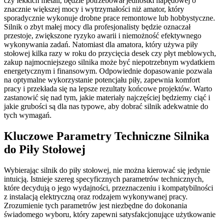
czy lekkich metali, będzie potrzebował jednostki napędowej o
znacznie większej mocy i wytrzymałości niż amator, który
sporadycznie wykonuje drobne prace remontowe lub hobbystyczne.
Silnik o zbyt małej mocy dla profesjonalisty będzie oznaczał
przestoje, zwiększone ryzyko awarii i niemożność efektywnego
wykonywania zadań. Natomiast dla amatora, który używa piły
stołowej kilka razy w roku do przycięcia desek czy płyt meblowych,
zakup najmocniejszego silnika może być niepotrzebnym wydatkiem
energetycznym i finansowym. Odpowiednie dopasowanie pozwala
na optymalne wykorzystanie potencjału piły, zapewnia komfort
pracy i przekłada się na lepsze rezultaty końcowe projektów. Warto
zastanowić się nad tym, jakie materiały najczęściej będziemy ciąć i
jakie grubości są dla nas typowe, aby dobrać silnik adekwatnie do
tych wymagań.
Kluczowe Parametry Techniczne Silnika
do Piły Stołowej
Wybierając silnik do piły stołowej, nie można kierować się jedynie
intuicją. Istnieje szereg specyficznych parametrów technicznych,
które decydują o jego wydajności, przeznaczeniu i kompatybilności
z instalacją elektryczną oraz rodzajem wykonywanej pracy.
Zrozumienie tych parametrów jest niezbędne do dokonania
świadomego wyboru, który zapewni satysfakcjonujące użytkowanie