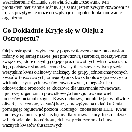
wszechstronne działanie sprawia, że zainteresowanie tym
produktem nieustannie rośnie, a ja sama jestem żywym dowodem na
to, jak pozytywnie może on wpłynąć na ogólne funkcjonowanie
organizmu.
Co Dokładnie Kryje się w Oleju z
Ostropestu?
Olej z ostropestu, wytwarzany poprzez tłoczenie na zimno nasion
rośliny o tej samej nazwie, jest prawdziwą skarbnicą bioaktywnych
związków, które decydują o jego prozdrowotnych właściwościach.
Jego podstawę stanowią cenne kwasy tłuszczowe, w tym przede
wszystkim kwas oleinowy (należący do grupy jednonienasyconych
kwasów tłuszczowych, omega-9) oraz kwas linolowy (należący do
wielonienasyconych kwasów tłuszczowych, omega-6). Ich
odpowiednie proporcje są kluczowe dla utrzymania równowagi
lipidowej organizmu i prawidłowego funkcjonowania wielu
procesów metabolicznych. Kwas oleinowy, podobnie jak w oliwie z
oliwek, jest ceniony za swój korzystny wpływ na układ krążenia,
pomagając regulować poziom „dobrego” cholesterolu HDL. Kwas
linolowy natomiast jest niezbędny dla zdrowia skóry, bierze udział
w budowie błon komórkowych i jest prekursorem dla innych
ważnych kwasów tłuszczowych.