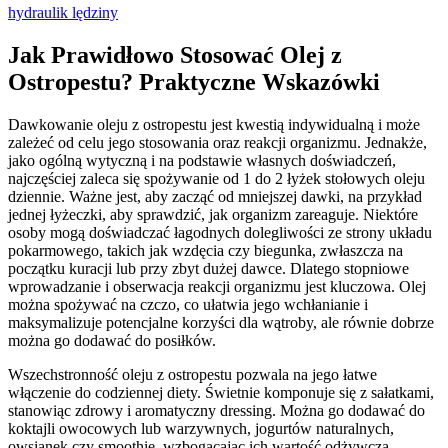
hydraulik lędziny
Jak Prawidłowo Stosować Olej z
Ostropestu? Praktyczne Wskazówki
Dawkowanie oleju z ostropestu jest kwestią indywidualną i może
zależeć od celu jego stosowania oraz reakcji organizmu. Jednakże,
jako ogólną wytyczną i na podstawie własnych doświadczeń,
najczęściej zaleca się spożywanie od 1 do 2 łyżek stołowych oleju
dziennie. Ważne jest, aby zacząć od mniejszej dawki, na przykład
jednej łyżeczki, aby sprawdzić, jak organizm zareaguje. Niektóre
osoby mogą doświadczać łagodnych dolegliwości ze strony układu
pokarmowego, takich jak wzdęcia czy biegunka, zwłaszcza na
początku kuracji lub przy zbyt dużej dawce. Dlatego stopniowe
wprowadzanie i obserwacja reakcji organizmu jest kluczowa. Olej
można spożywać na czczo, co ułatwia jego wchłanianie i
maksymalizuje potencjalne korzyści dla wątroby, ale równie dobrze
można go dodawać do posiłków.
Wszechstronność oleju z ostropestu pozwala na jego łatwe
włączenie do codziennej diety. Świetnie komponuje się z sałatkami,
stanowiąc zdrowy i aromatyczny dressing. Można go dodawać do
koktajli owocowych lub warzywnych, jogurtów naturalnych,
owsianek czy smoothie, wzbogacając ich wartość odżywczą.