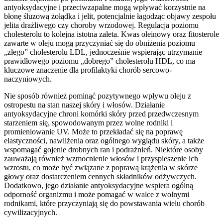
antyoksydacyjne i przeciwzapalne mogą wpływać korzystnie na
błonę śluzową żołądka i jelit, potencjalnie łagodząc objawy zespołu
jelita drażliwego czy choroby wrzodowej. Regulacja poziomu
cholesterolu to kolejna istotna zaleta. Kwas oleinowy oraz fitosterole
zawarte w oleju mogą przyczyniać się do obniżenia poziomu
„złego” cholesterolu LDL, jednocześnie wspierając utrzymanie
prawidłowego poziomu „dobrego” cholesterolu HDL, co ma
kluczowe znaczenie dla profilaktyki chorób sercowo-
naczyniowych.
Nie sposób również pominąć pozytywnego wpływu oleju z
ostropestu na stan naszej skóry i włosów. Działanie
antyoksydacyjne chroni komórki skóry przed przedwczesnym
starzeniem się, spowodowanym przez wolne rodniki i
promieniowanie UV. Może to przekładać się na poprawę
elastyczności, nawilżenia oraz ogólnego wyglądu skóry, a także
wspomagać gojenie drobnych ran i podrażnień. Niektóre osoby
zauważają również wzmocnienie włosów i przyspieszenie ich
wzrostu, co może być związane z poprawą krążenia w skórze
głowy oraz dostarczeniem cennych składników odżywczych.
Dodatkowo, jego działanie antyoksydacyjne wspiera ogólną
odporność organizmu i może pomagać w walce z wolnymi
rodnikami, które przyczyniają się do powstawania wielu chorób
cywilizacyjnych.