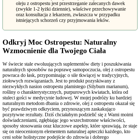
oleju z ostropestu jest przestrzeganie zalecanych dawek
(zwykle 1-2 łyżki dziennie), właściwe przechowywanie
oraz konsultacja z lekarzem, zwłaszcza w przypadku
istniejących schorzeń czy przyjmowania leków.
Odkryj Moc Ostropestu: Naturalny
Wzmocnienie dla Twojego Ciała
W świecie stale ewoluujących suplementów diety i poszukiwania
naturalnych sposobów na poprawę samopoczucia, olej z ostropestu
powraca do łask, przypominając o sile tkwiącej w tradycyjnych,
ziołowych rozwiązaniach. Jest to produkt pozyskiwany z
niezwykłych nasion ostropestu plamistego (Silybum marianum),
rośliny o charakterystycznych, purpurowych kwiatach, która od
stuleci gości w medycynie ludowej. W mojej podróży ku bardziej
naturalnym metodom dbania o zdrowie, olej z ostropestu okazał się
być prawdziwym odkryciem, przynoszącym zaskakująco
pozytywne rezultaty. Dziś chciałabym podzielić się z Wami moimi
doświadczeniami, zgłębiając jego wszechstronne właściwości,
sposoby stosowania oraz kluczowe aspekty, które sprawiają, że staje
się on nieocenionym elementem naturalnej apteczki każdego, kto
ceni sobie holistyczne podejście do zdrowia i dobrego