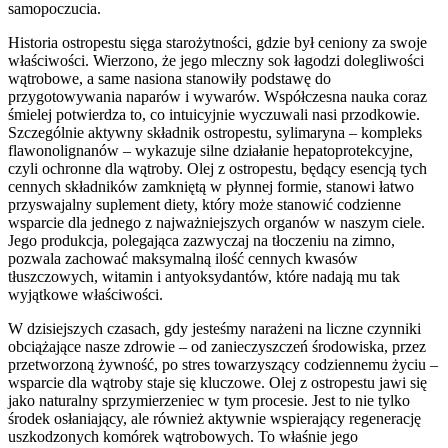
samopoczucia.
Historia ostropestu sięga starożytności, gdzie był ceniony za swoje
właściwości. Wierzono, że jego mleczny sok łagodzi dolegliwości
wątrobowe, a same nasiona stanowiły podstawę do
przygotowywania naparów i wywarów. Współczesna nauka coraz
śmielej potwierdza to, co intuicyjnie wyczuwali nasi przodkowie.
Szczególnie aktywny składnik ostropestu, sylimaryna – kompleks
flawonolignanów – wykazuje silne działanie hepatoprotekcyjne,
czyli ochronne dla wątroby. Olej z ostropestu, będący esencją tych
cennych składników zamkniętą w płynnej formie, stanowi łatwo
przyswajalny suplement diety, który może stanowić codzienne
wsparcie dla jednego z najważniejszych organów w naszym ciele.
Jego produkcja, polegająca zazwyczaj na tłoczeniu na zimno,
pozwala zachować maksymalną ilość cennych kwasów
tłuszczowych, witamin i antyoksydantów, które nadają mu tak
wyjątkowe właściwości.
W dzisiejszych czasach, gdy jesteśmy narażeni na liczne czynniki
obciążające nasze zdrowie – od zanieczyszczeń środowiska, przez
przetworzoną żywność, po stres towarzyszący codziennemu życiu –
wsparcie dla wątroby staje się kluczowe. Olej z ostropestu jawi się
jako naturalny sprzymierzeniec w tym procesie. Jest to nie tylko
środek osłaniający, ale również aktywnie wspierający regenerację
uszkodzonych komórek wątrobowych. To właśnie jego