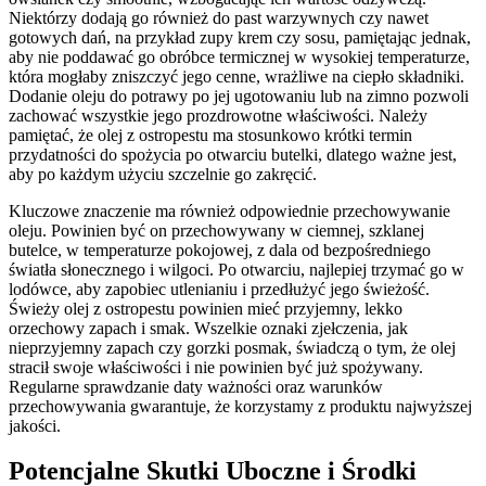
Niektórzy dodają go również do past warzywnych czy nawet
gotowych dań, na przykład zupy krem czy sosu, pamiętając jednak,
aby nie poddawać go obróbce termicznej w wysokiej temperaturze,
która mogłaby zniszczyć jego cenne, wrażliwe na ciepło składniki.
Dodanie oleju do potrawy po jej ugotowaniu lub na zimno pozwoli
zachować wszystkie jego prozdrowotne właściwości. Należy
pamiętać, że olej z ostropestu ma stosunkowo krótki termin
przydatności do spożycia po otwarciu butelki, dlatego ważne jest,
aby po każdym użyciu szczelnie go zakręcić.
Kluczowe znaczenie ma również odpowiednie przechowywanie
oleju. Powinien być on przechowywany w ciemnej, szklanej
butelce, w temperaturze pokojowej, z dala od bezpośredniego
światła słonecznego i wilgoci. Po otwarciu, najlepiej trzymać go w
lodówce, aby zapobiec utlenianiu i przedłużyć jego świeżość.
Świeży olej z ostropestu powinien mieć przyjemny, lekko
orzechowy zapach i smak. Wszelkie oznaki zjełczenia, jak
nieprzyjemny zapach czy gorzki posmak, świadczą o tym, że olej
stracił swoje właściwości i nie powinien być już spożywany.
Regularne sprawdzanie daty ważności oraz warunków
przechowywania gwarantuje, że korzystamy z produktu najwyższej
jakości.
Potencjalne Skutki Uboczne i Środki