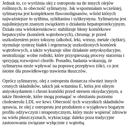
Jednak to, co wyróżnia olej z ostropestu na tle innych olejów
roślinnych, to obecność sylimaryny. Jak wspomniałam wcześniej,
sylimaryna jest kompleksem flawonolignanów, wśród których
najważniejsze to sylibina, sylidianina i sylikrystyna. Sylimaryna jest
najsilniejszym znanym związkiem o działaniu hepatoprotekcyjnym.
Działa ona wielokierunkowo: stabilizuje błony komórkowe
hepatocytów (komórek wątrobowych), chroniąc je przed
uszkodzeniem przez toksyny (alkohol, leki, wirusy, metale ciężkie),
stymuluje syntezę białek i regenerację uszkodzonych komórek
wątrobowych, a także wykazuje silne działanie antyoksydacyjne,
neutralizując wolne rodniki, które przyspieszają procesy starzenia i
sprzyjają rozwojowi chorób. Ponadto, badania wskazują, że
sylimaryna może wpływać na poprawę przepływu żółci, co jest
istotne dla prawidłowego trawienia tłuszczów.
Oprócz sylimaryny, olej z ostropestu dostarcza również innych
cennych składników, takich jak witamina E, która jest silnym
antyoksydantem i chroni komórki przed stresem oksydacyjnym, a
także fitosterole, które mogą pomagać w obniżaniu poziomu
cholesterolu LDL we krwi. Obecność tych wszystkich składników
sprawia, że olej z ostropestu jest produktem o wyjątkowo bogatym
profilu odżywczym i terapeutycznym, który może wspierać zdrowie
na wielu płaszczyznach, wykraczając daleko poza tradycyjne
zastosowania związane wyłącznie z wątrobą.