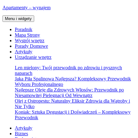
Przejdź
Apartamenty – wynajem
do
treści
Menu i widgety
Poradnik
Mapa Strony
Wystrój wnętrz
Porady Domowe
Artykuły
Urządzanie wnętrz
Len mielony: Twój przewodnik po zdrowiu i pysznych
naparach
Jaka Piła Spalinowa Najlepsza? Kompleksowy Przewodnik
Wyboru Profesjonalnego
Najlepsze Oleje dla Zdrowych Włosów: Przewodnik po
Niesamowitej Pielęgnacji Od Wewnątrz
Olej z Ostropestu: Naturalny Eliksir Zdrowia dla Wątroby i
Nie Tylko
Koniak: Sztuka Degustacji i Doświadczeń – Kompleksowy
Przewodnik
Artykuły
Biznes