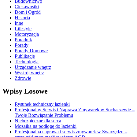
Budownictwo
Ciekawostki
Dom i Ogród
Historia
Inne
Lifestyle
Motoryzacja
Poradnik
Porady
Porady Domowe
Publikacje
Technologia
Urządzanie wnętrz
Wystrój wnętrz
Zdrowie
Wpisy Losowe
Rysunek techniczny łazienki
Profesjonalny Serwis i Naprawa Zmywarek w Sochaczewie –
Twoje Rozwiązanie Problemu
Niebezpieczne dla serca
Mozaika na podłogę do łazienki
Profesjonalna naprawa i serwis zmywarek w Swarzędzu –