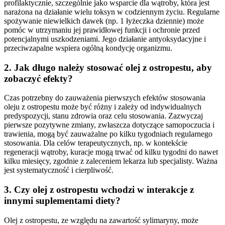
profilaktycznie, szczególnie jako wsparcie dla wątroby, która jest
narażona na działanie wielu toksyn w codziennym życiu. Regularne
spożywanie niewielkich dawek (np. 1 łyżeczka dziennie) może
pomóc w utrzymaniu jej prawidłowej funkcji i ochronie przed
potencjalnymi uszkodzeniami. Jego działanie antyoksydacyjne i
przeciwzapalne wspiera ogólną kondycję organizmu.
2. Jak długo należy stosować olej z ostropestu, aby
zobaczyć efekty?
Czas potrzebny do zauważenia pierwszych efektów stosowania
oleju z ostropestu może być różny i zależy od indywidualnych
predyspozycji, stanu zdrowia oraz celu stosowania. Zazwyczaj
pierwsze pozytywne zmiany, zwłaszcza dotyczące samopoczucia i
trawienia, mogą być zauważalne po kilku tygodniach regularnego
stosowania. Dla celów terapeutycznych, np. w kontekście
regeneracji wątroby, kuracje mogą trwać od kilku tygodni do nawet
kilku miesięcy, zgodnie z zaleceniem lekarza lub specjalisty. Ważna
jest systematyczność i cierpliwość.
3. Czy olej z ostropestu wchodzi w interakcje z
innymi suplementami diety?
Olej z ostropestu, ze względu na zawartość sylimaryny, może