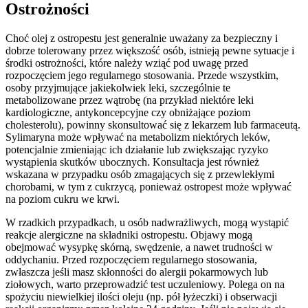
Ostrożności
Choć olej z ostropestu jest generalnie uważany za bezpieczny i
dobrze tolerowany przez większość osób, istnieją pewne sytuacje i
środki ostrożności, które należy wziąć pod uwagę przed
rozpoczęciem jego regularnego stosowania. Przede wszystkim,
osoby przyjmujące jakiekolwiek leki, szczególnie te
metabolizowane przez wątrobę (na przykład niektóre leki
kardiologiczne, antykoncepcyjne czy obniżające poziom
cholesterolu), powinny skonsultować się z lekarzem lub farmaceutą.
Sylimaryna może wpływać na metabolizm niektórych leków,
potencjalnie zmieniając ich działanie lub zwiększając ryzyko
wystąpienia skutków ubocznych. Konsultacja jest również
wskazana w przypadku osób zmagających się z przewlekłymi
chorobami, w tym z cukrzycą, ponieważ ostropest może wpływać
na poziom cukru we krwi.
W rzadkich przypadkach, u osób nadwrażliwych, mogą wystąpić
reakcje alergiczne na składniki ostropestu. Objawy mogą
obejmować wysypkę skórną, swędzenie, a nawet trudności w
oddychaniu. Przed rozpoczęciem regularnego stosowania,
zwłaszcza jeśli masz skłonności do alergii pokarmowych lub
ziołowych, warto przeprowadzić test uczuleniowy. Polega on na
spożyciu niewielkiej ilości oleju (np. pół łyżeczki) i obserwacji