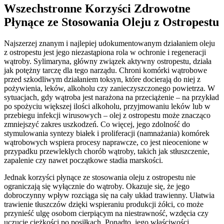
Wszechstronne Korzyści Zdrowotne
Płynące ze Stosowania Oleju z Ostropestu
Najszerzej znanym i najlepiej udokumentowanym działaniem oleju
z ostropestu jest jego niezastąpiona rola w ochronie i regeneracji
wątroby. Sylimaryna, główny związek aktywny ostropestu, działa
jak potężny tarczę dla tego narządu. Chroni komórki wątrobowe
przed szkodliwym działaniem toksyn, które docierają do niej z
pożywienia, leków, alkoholu czy zanieczyszczonego powietrza. W
sytuacjach, gdy wątroba jest narażona na przeciążenie – na przykład
po spożyciu większej ilości alkoholu, przyjmowaniu leków lub w
przebiegu infekcji wirusowych – olej z ostropestu może znacząco
zmniejszyć zakres uszkodzeń. Co więcej, jego zdolność do
stymulowania syntezy białek i proliferacji (namnażania) komórek
wątrobowych wspiera procesy naprawcze, co jest nieocenione w
przypadku przewlekłych chorób wątroby, takich jak stłuszczenie,
zapalenie czy nawet początkowe stadia marskości.
Jednak korzyści płynące ze stosowania oleju z ostropestu nie
ograniczają się wyłącznie do wątroby. Okazuje się, że jego
dobroczynny wpływ rozciąga się na cały układ trawienny. Ułatwia
trawienie tłuszczów dzięki wspieraniu produkcji żółci, co może
przynieść ulgę osobom cierpiącym na niestrawność, wzdęcia czy
uczucie ciężkości po posiłkach. Ponadto, jego właściwości