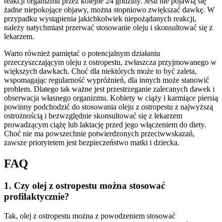
reakcji organizmu przez kolejne 24 godziny. Jeśli nie pojawią się
żadne niepokojące objawy, można stopniowo zwiększać dawkę. W
przypadku wystąpienia jakichkolwiek niepożądanych reakcji,
należy natychmiast przerwać stosowanie oleju i skonsultować się z
lekarzem.
Warto również pamiętać o potencjalnym działaniu
przeczyszczającym oleju z ostropestu, zwłaszcza przyjmowanego w
większych dawkach. Choć dla niektórych może to być zaleta,
wspomagając regularność wypróżnień, dla innych może stanowić
problem. Dlatego tak ważne jest przestrzeganie zalecanych dawek i
obserwacja własnego organizmu. Kobiety w ciąży i karmiące piersią
powinny podchodzić do stosowania oleju z ostropestu z najwyższą
ostrożnością i bezwzględnie skonsultować się z lekarzem
prowadzącym ciążę lub laktację przed jego włączeniem do diety.
Choć nie ma powszechnie potwierdzonych przeciwwskazań,
zawsze priorytetem jest bezpieczeństwo matki i dziecka.
FAQ
1. Czy olej z ostropestu można stosować
profilaktycznie?
Tak, olej z ostropestu można z powodzeniem stosować