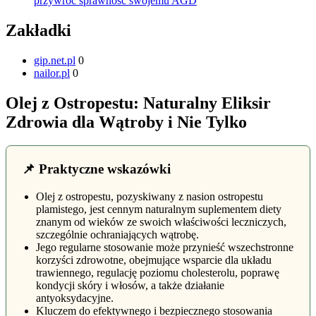
przywróć sprawność swojemu AGD
Zakładki
gip.net.pl
0
nailor.pl
0
Olej z Ostropestu: Naturalny Eliksir
Zdrowia dla Wątroby i Nie Tylko
📌 Praktyczne wskazówki
Olej z ostropestu, pozyskiwany z nasion ostropestu
plamistego, jest cennym naturalnym suplementem diety
znanym od wieków ze swoich właściwości leczniczych,
szczególnie ochraniających wątrobę.
Jego regularne stosowanie może przynieść wszechstronne
korzyści zdrowotne, obejmujące wsparcie dla układu
trawiennego, regulację poziomu cholesterolu, poprawę
kondycji skóry i włosów, a także działanie
antyoksydacyjne.
Kluczem do efektywnego i bezpiecznego stosowania