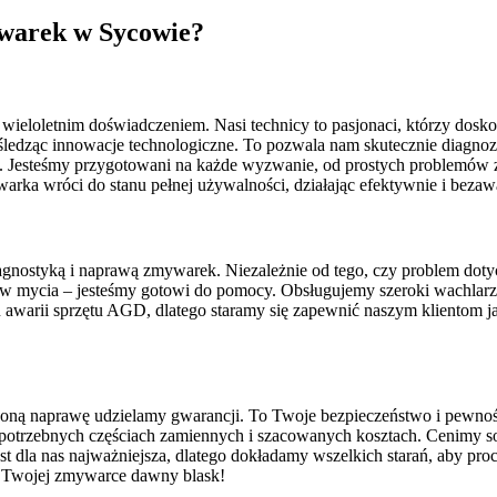
warek w Sycowie?
 wieloletnim doświadczeniem. Nasi technicy to pasjonaci, którzy dosk
śledząc innowacje technologiczne. To pozwala nam skutecznie diagnoz
. Jesteśmy przygotowani na każde wyzwanie, od prostych problemów
arka wróci do stanu pełnej używalności, działając efektywnie i bezawa
gnostyką i naprawą zmywarek. Niezależnie od tego, czy problem dotyc
 mycia – jesteśmy gotowi do pomocy. Obsługujemy szeroki wachlarz 
arii sprzętu AGD, dlatego staramy się zapewnić naszym klientom jak n
zoną naprawę udzielamy gwarancji. To Twoje bezpieczeństwo i pewność
, potrzebnych częściach zamiennych i szacowanych kosztach. Cenimy so
t dla nas najważniejsza, dlatego dokładamy wszelkich starań, aby proce
ć Twojej zmywarce dawny blask!