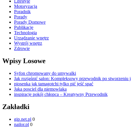
Lifestyle
Motoryzacja
Poradnik
Porady
Porady Domowe
Publikacje
Technologia
Urządzanie wnętrz
Wystrój wnętrz
Zdrowie
Wpisy Losowe
Syfon chromowany do umywalki
Jak rozjaśnić salon: Kompleksowy przewodnik po stworzeniu j
piosenka jak tamagotchi tylko pić jeść spać
Jaka posciel dla niemowlaka
inspiracje pokój chłopca – Kreatywny Przewodnik
Zakładki
gip.net.pl
0
nailor.pl
0