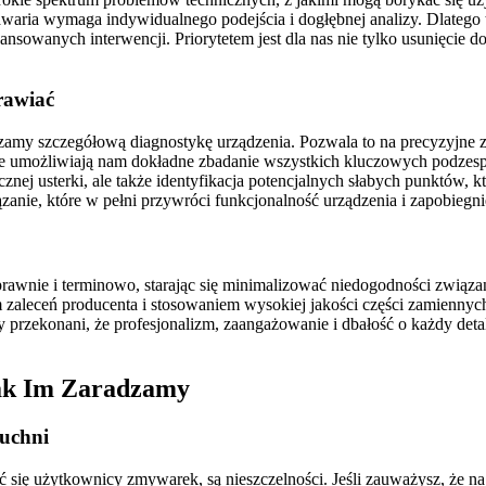
aria wymaga indywidualnego podejścia i dogłębnej analizy. Dlatego t
owanych interwencji. Priorytetem jest dla nas nie tylko usunięcie d
rawiać
my szczegółową diagnostykę urządzenia. Pozwala to na precyzyjne zl
óre umożliwiają nam dokładne zbadanie wszystkich kluczowych podzes
nej usterki, ale także identyfikacja potencjalnych słabych punktów, 
zanie, które w pełni przywróci funkcjonalność urządzenia i zapobieg
sprawnie i terminowo, starając się minimalizować niedogodności związ
aleceń producenta i stosowaniem wysokiej jakości części zamiennych.
przekonani, że profesjonalizm, zaangażowanie i dbałość o każdy detal 
Jak Im Zaradzamy
Kuchni
ć się użytkownicy zmywarek, są nieszczelności. Jeśli zauważysz, że n