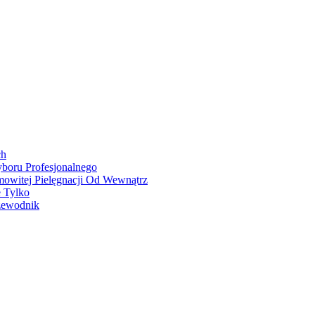
ch
boru Profesjonalnego
owitej Pielęgnacji Od Wewnątrz
e Tylko
zewodnik