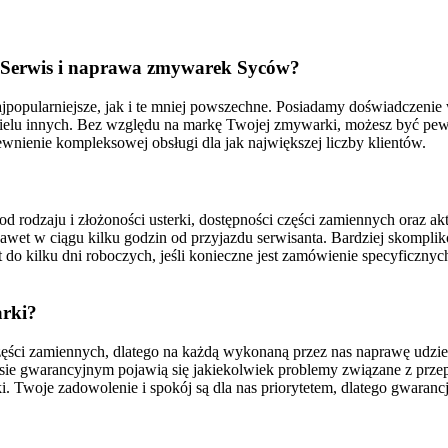
z Serwis i naprawa zmywarek Syców?
jpopularniejsze, jak i te mniej powszechne. Posiadamy doświadczenie
ielu innych. Bez względu na markę Twojej zmywarki, możesz być pewie
wnienie kompleksowej obsługi dla jak największej liczby klientów.
 rodzaju i złożoności usterki, dostępności części zamiennych oraz ak
 nawet w ciągu kilku godzin od przyjazdu serwisanta. Bardziej skom
o kilku dni roboczych, jeśli konieczne jest zamówienie specyficznych 
arki?
części zamiennych, dlatego na każdą wykonaną przez nas naprawę udzi
esie gwarancyjnym pojawią się jakiekolwiek problemy związane z prz
i. Twoje zadowolenie i spokój są dla nas priorytetem, dlatego gwaranc