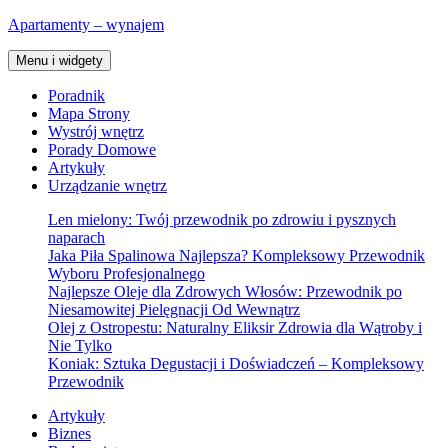
Przejdź
Apartamenty – wynajem
do
treści
Menu i widgety
Poradnik
Mapa Strony
Wystrój wnętrz
Porady Domowe
Artykuły
Urządzanie wnętrz
Len mielony: Twój przewodnik po zdrowiu i pysznych
naparach
Jaka Piła Spalinowa Najlepsza? Kompleksowy Przewodnik
Wyboru Profesjonalnego
Najlepsze Oleje dla Zdrowych Włosów: Przewodnik po
Niesamowitej Pielęgnacji Od Wewnątrz
Olej z Ostropestu: Naturalny Eliksir Zdrowia dla Wątroby i
Nie Tylko
Koniak: Sztuka Degustacji i Doświadczeń – Kompleksowy
Przewodnik
Artykuły
Biznes