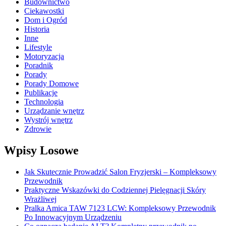
Budownictwo
Ciekawostki
Dom i Ogród
Historia
Inne
Lifestyle
Motoryzacja
Poradnik
Porady
Porady Domowe
Publikacje
Technologia
Urządzanie wnętrz
Wystrój wnętrz
Zdrowie
Wpisy Losowe
Jak Skutecznie Prowadzić Salon Fryzjerski – Kompleksowy
Przewodnik
Praktyczne Wskazówki do Codziennej Pielęgnacji Skóry
Wrażliwej
Pralka Amica TAW 7123 LCW: Kompleksowy Przewodnik
Po Innowacyjnym Urządzeniu