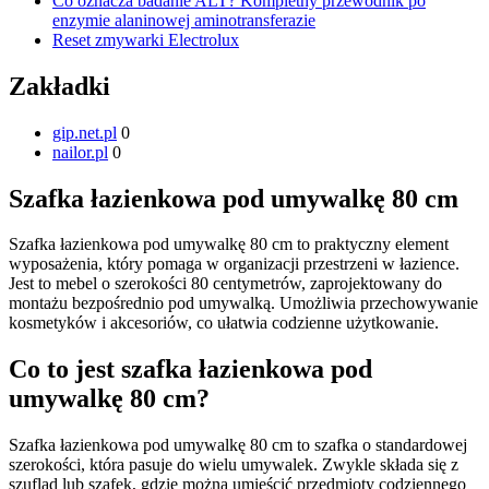
Co oznacza badanie ALT? Kompletny przewodnik po
enzymie alaninowej aminotransferazie
Reset zmywarki Electrolux
Zakładki
gip.net.pl
0
nailor.pl
0
Szafka łazienkowa pod umywalkę 80 cm
Szafka łazienkowa pod umywalkę 80 cm to praktyczny element
wyposażenia, który pomaga w organizacji przestrzeni w łazience.
Jest to mebel o szerokości 80 centymetrów, zaprojektowany do
montażu bezpośrednio pod umywalką. Umożliwia przechowywanie
kosmetyków i akcesoriów, co ułatwia codzienne użytkowanie.
Co to jest szafka łazienkowa pod
umywalkę 80 cm?
Szafka łazienkowa pod umywalkę 80 cm to szafka o standardowej
szerokości, która pasuje do wielu umywalek. Zwykle składa się z
szuflad lub szafek, gdzie można umieścić przedmioty codziennego