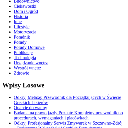
Budownictwo
Ciekawostki
Dom i Ogród
Historia
Inne
Lifestyle
Motoryzacja
Poradnik
Porady
Porady Domowe
Publikacje
Technologia
Urządzanie wnętrz
Wystrój wnętrz
Zdrowie
Wpisy Losowe
Odkryj Metaxę: Przewodnik dla Początkujących w Świecie
Greckich Likierów
Oparcie do wanny
Badania na prawo jazdy Poznań: Kompletny przewodnik po
procedurach, wymaganiach i placówkach
Odkryj Profesjonalny Serwis Zmywarek w Szczawno-Zdrój