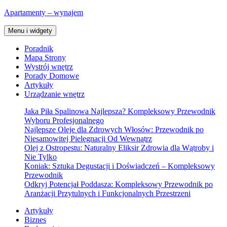
Przejdź
Apartamenty – wynajem
do
treści
Menu i widgety
Poradnik
Mapa Strony
Wystrój wnętrz
Porady Domowe
Artykuły
Urządzanie wnętrz
Jaka Piła Spalinowa Najlepsza? Kompleksowy Przewodnik
Wyboru Profesjonalnego
Najlepsze Oleje dla Zdrowych Włosów: Przewodnik po
Niesamowitej Pielęgnacji Od Wewnątrz
Olej z Ostropestu: Naturalny Eliksir Zdrowia dla Wątroby i
Nie Tylko
Koniak: Sztuka Degustacji i Doświadczeń – Kompleksowy
Przewodnik
Odkryj Potencjał Poddasza: Kompleksowy Przewodnik po
Aranżacji Przytulnych i Funkcjonalnych Przestrzeni
Artykuły
Biznes