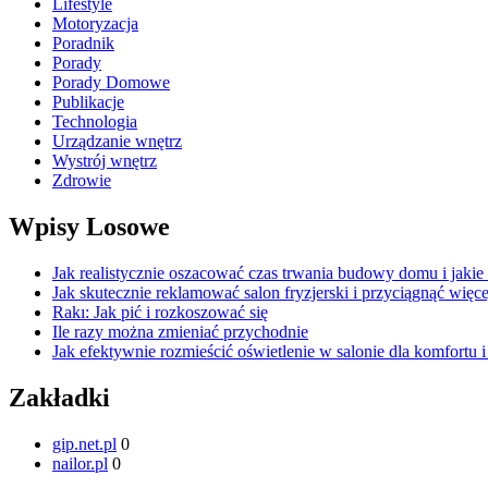
Lifestyle
Motoryzacja
Poradnik
Porady
Porady Domowe
Publikacje
Technologia
Urządzanie wnętrz
Wystrój wnętrz
Zdrowie
Wpisy Losowe
Jak realistycznie oszacować czas trwania budowy domu i jakie
Jak skutecznie reklamować salon fryzjerski i przyciągnąć więc
Rakı: Jak pić i rozkoszować się
Ile razy można zmieniać przychodnie
Jak efektywnie rozmieścić oświetlenie w salonie dla komfortu i
Zakładki
gip.net.pl
0
nailor.pl
0