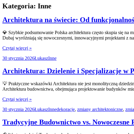
Kategoria:
Inne
Architektura na świecie: Od funkcjonalnoś
💎 Szybkie podsumowanie Polska architektura często skupia się na mi
Dubaj wyróżniają się nowoczesnymi, innowacyjnymi projektami z nac
Czytaj więcej »
Data
Autor
Kategorie
30 stycznia 2026
Łukasz
Inne
publikacji
Architektura: Dzielenie i Specjalizacje w
💡 Praktyczne wskazówki Architektura nie jest monolityczną dziedziną
Architektura budownictwa, obejmująca projektowanie budynków miesz
Czytaj więcej »
Data
Autor
Kategorie
Tagi
30 stycznia 2026
Łukasz
Inne
dekoracje
,
zmiany architektoniczne
,
zmia
publikacji
Tradycyjne Budownictwo vs. Nowoczesne R