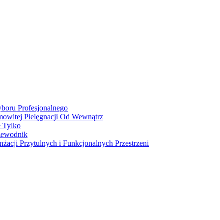
boru Profesjonalnego
owitej Pielęgnacji Od Wewnątrz
e Tylko
zewodnik
acji Przytulnych i Funkcjonalnych Przestrzeni