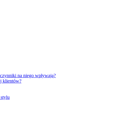
 czynniki na niego wpływają?
ej klientów?
 stylu